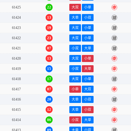
22
61425
大双
小单
中
13
61424
大单
小双
错
19
61423
大双
小单
错
23
61422
大双
小单
错
07
61421
小双
大单
错
13
61420
大双
小单
中
15
61419
小双
大单
中
17
61418
大双
小单
错
07
61417
小单
大双
中
20
61416
大单
小双
错
12
61415
大单
小双
中
06
61414
小双
大单
中
09
61413
大单
小双
错