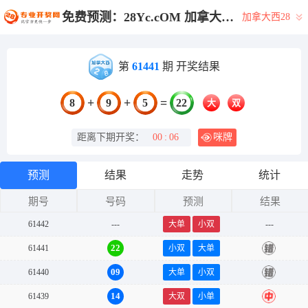
免费预测：28Yc.cOM 加拿大预测-PC预测|加拿大pc在线|加拿大28在线预测网|PC最新预测咪牌|专注研究_加拿大28预测_官方数据！
加拿大西28
第
61441
期 开奖结果
+
+
=
8
9
5
22
大
双
距离下期开奖：
00
:
06
咪牌
预测
结果
走势
统计
期号
号码
预测
结果
61442
---
大单
小双
---
22
61441
小双
大单
错
09
61440
大单
小双
错
14
61439
大双
小单
中