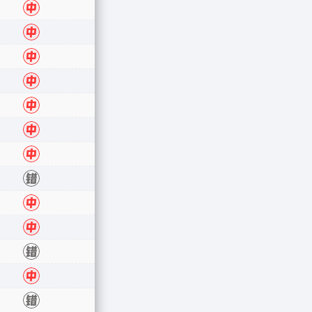
中
中
中
中
中
中
中
错
中
中
错
中
错