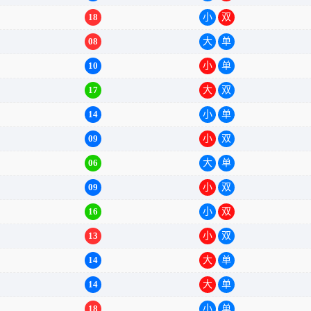
18
小
双
08
大
单
10
小
单
17
大
双
14
小
单
09
小
双
06
大
单
09
小
双
16
小
双
13
小
双
14
大
单
14
大
单
18
小
单