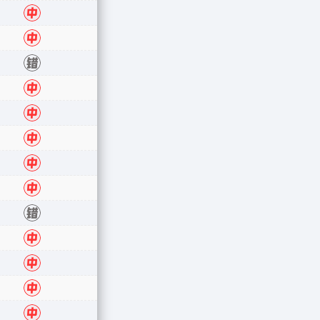
中
中
错
中
中
中
中
中
错
中
中
中
中