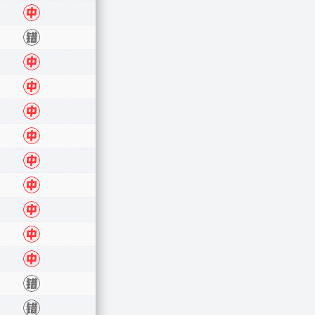
中
错
中
中
中
中
中
中
中
中
中
错
错