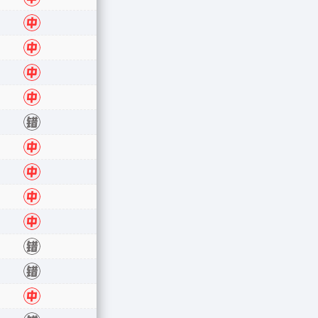
中
中
中
中
错
中
中
中
中
错
错
中