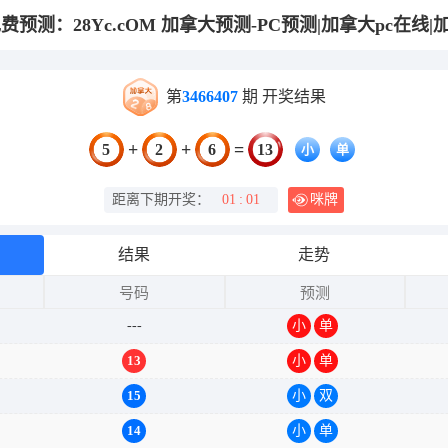
第
3466407
期 开奖结果
+
+
=
5
2
6
13
小
单
距离下期开奖：
01
:
01
咪牌
结果
走势
号码
预测
---
小
单
13
小
单
15
小
双
14
小
单