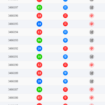
05
3466197
双
错
18
3466196
双
中
10
3466195
双
中
13
3466194
双
错
06
3466193
单
错
20
3466192
双
中
16
3466191
单
错
12
3466190
双
中
18
3466189
单
错
20
3466188
单
错
16
3466187
双
中
07
3466186
单
中