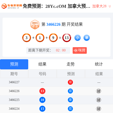
免费预测：28Yc.cOM 加拿大预测-PC预测|加拿大pc在线|加拿大28在线预测网|PC最新预测咪牌|专注研究_加拿大28预测_官方数据！
加拿大28
第
3466226
期 开奖结果
+
+
=
3
1
9
13
小
单
距离下期开奖：
02
:
00
咪牌
预测
结果
走势
统计
期号
号码
预测
结果
3466227
---
双
---
13
3466226
双
错
10
3466225
单
错
15
3466224
双
错