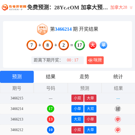
免费预测：28Yc.cOM 加拿大预测-PC预测|加拿大pc在线|加拿大28在线预测网|PC最新预测咪牌|专注研究_加拿大28预测_官方数据！
加拿大28
第
3466214
期 开奖结果
+
+
=
7
8
2
17
大
单
距离下期开奖：
00
:
17
咪牌
预测
结果
走势
统计
期号
号码
预测
结果
3466215
---
小双
大单
---
17
3466214
小单
大双
错
13
3466213
大双
小单
中
10
3466212
小双
大单
中