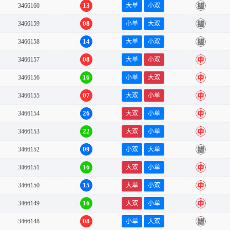
13
3466160
大单
小双
错
08
3466159
小单
大双
错
14
3466158
大单
小双
错
08
3466157
大单
小双
中
16
3466156
小单
大双
中
07
3466155
大双
小单
中
26
3466154
大双
小单
中
22
3466153
大双
小单
中
09
3466152
小双
大单
错
16
3466151
大双
小单
中
15
3466150
大单
小双
中
16
3466149
大双
小单
中
08
3466148
小单
大双
错