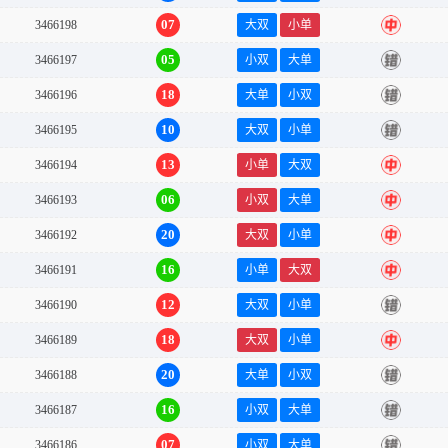
07
3466198
大双
小单
中
05
3466197
小双
大单
错
18
3466196
大单
小双
错
10
3466195
大双
小单
错
13
3466194
小单
大双
中
06
3466193
小双
大单
中
20
3466192
大双
小单
中
16
3466191
小单
大双
中
12
3466190
大双
小单
错
18
3466189
大双
小单
中
20
3466188
大单
小双
错
16
3466187
小双
大单
错
07
3466186
小双
大单
错