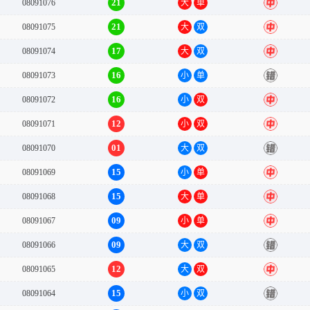
21
08091076
大
单
中
21
08091075
大
双
中
17
08091074
大
双
中
16
08091073
小
单
错
16
08091072
小
双
中
12
08091071
小
双
中
01
08091070
大
双
错
15
08091069
小
单
中
15
08091068
大
单
中
09
08091067
小
单
中
09
08091066
大
双
错
12
08091065
大
双
中
15
08091064
小
双
错