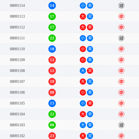
14
08091114
小
单
错
17
08091113
大
双
中
17
08091112
大
单
中
22
08091111
小
单
错
10
08091110
小
单
中
12
08091109
小
单
中
12
08091108
大
双
中
19
08091107
大
双
中
08
08091106
小
单
中
15
08091105
小
单
中
22
08091104
大
单
中
06
08091103
大
单
错
23
08091102
大
双
中