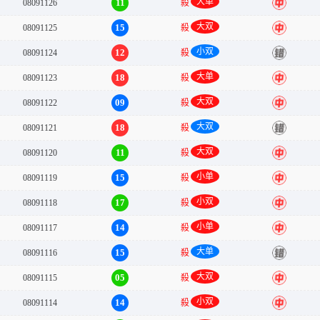
大单
11
08091126
殺
中
大双
15
08091125
殺
中
小双
12
08091124
殺
错
大单
18
08091123
殺
中
大双
09
08091122
殺
中
大双
18
08091121
殺
错
大双
11
08091120
殺
中
小单
15
08091119
殺
中
小双
17
08091118
殺
中
小单
14
08091117
殺
中
大单
15
08091116
殺
错
大双
05
08091115
殺
中
小双
14
08091114
殺
中