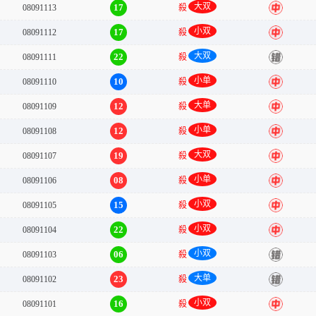
大双
17
08091113
殺
中
小双
17
08091112
殺
中
大双
22
08091111
殺
错
小单
10
08091110
殺
中
大单
12
08091109
殺
中
小单
12
08091108
殺
中
大双
19
08091107
殺
中
小单
08
08091106
殺
中
小双
15
08091105
殺
中
小双
22
08091104
殺
中
小双
06
08091103
殺
错
大单
23
08091102
殺
错
小双
16
08091101
殺
中