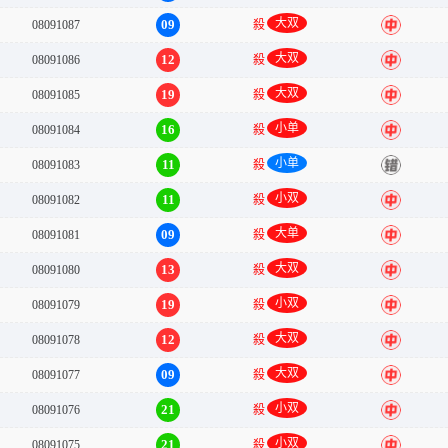
大双
09
08091087
殺
中
大双
12
08091086
殺
中
大双
19
08091085
殺
中
小单
16
08091084
殺
中
小单
11
08091083
殺
错
小双
11
08091082
殺
中
大单
09
08091081
殺
中
大双
13
08091080
殺
中
小双
19
08091079
殺
中
大双
12
08091078
殺
中
大双
09
08091077
殺
中
小双
21
08091076
殺
中
小双
21
08091075
殺
中