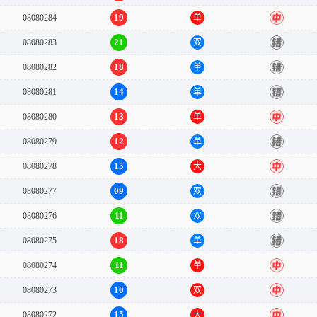
19
08080284
单
中
21
08080283
双
错
18
08080282
单
错
14
08080281
单
错
13
08080280
单
中
12
08080279
单
错
15
08080278
大
中
09
08080277
双
错
11
08080276
双
错
18
08080275
单
错
11
08080274
单
中
10
08080273
双
中
15
08080272
大
中