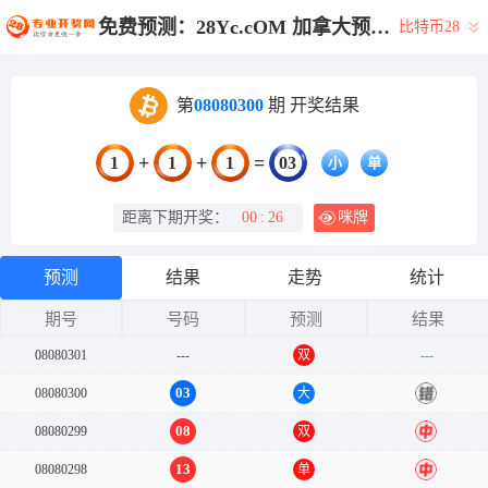
免费预测：28Yc.cOM 加拿大预测-PC预测|加拿大pc在线|加拿大28在线预测网|PC最新预测咪牌|专注研究_加拿大28预测_官方数据！
比特币28
第
08080300
期 开奖结果
+
+
=
1
1
1
03
小
单
距离下期开奖：
00
:
26
咪牌
预测
结果
走势
统计
期号
号码
预测
结果
08080301
---
双
---
03
08080300
大
错
08
08080299
双
中
13
08080298
单
中