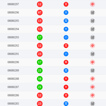
12
08080297
双
中
07
08080296
大
错
13
08080295
双
错
13
08080294
大
错
17
08080293
小
错
12
08080292
双
中
23
08080291
小
错
17
08080290
单
中
21
08080289
双
错
16
08080288
大
中
21
08080287
大
中
12
08080286
双
中
23
08080285
双
错